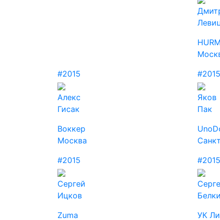
Дмит
Леви
HURM
Моск
#2015
#201
Алекс
Яков
Гисак
Пак
Воккер
UnoDo
Москва
Санк
#2015
#201
Сергей
Серг
Ицков
Белк
Zuma
УК Ли