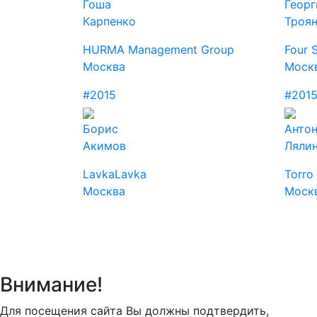
Гоша
Георг
Карпенко
Троя
HURMA Management Group
Four 
Москва
Моск
#2015
#201
Борис
Анто
Акимов
Ляли
LavkaLavka
Torro
Москва
Моск
Внимание!
Для посещения сайта Вы должны подтвердить,