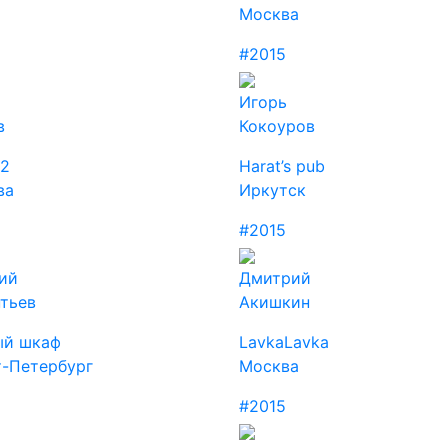
Москва
5
#2015
Игорь
в
Кокоуров
12
Harat’s pub
ва
Иркутск
5
#2015
ий
Дмитрий
тьев
Акишкин
ый шкаф
LavkaLavka
т-Петербург
Москва
5
#2015