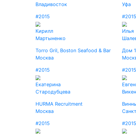
Владивосток
Уфа
#2015
#201
Кирилл
Илья
Мартыненко
Шале
Torro Gril, Boston Seafood & Bar
Дом 
Москва
Моск
#2015
#201
Екатерина
Евген
Стародубцева
Викен
HURMA Recruitment
Винн
Москва
Санк
#2015
#201