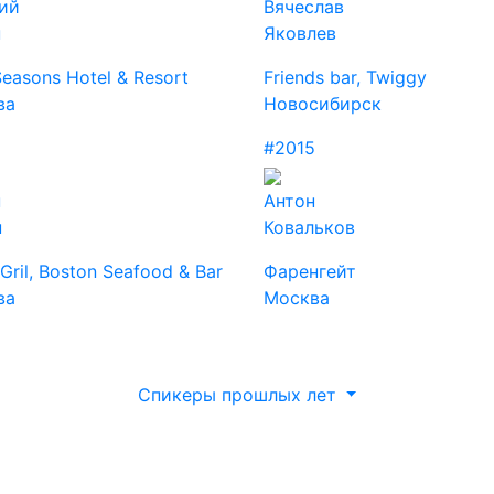
ий
Вячеслав
н
Яковлев
Seasons Hotel & Resort
Friends bar, Twiggy
ва
Новосибирск
5
#2015
н
Антон
н
Ковальков
 Gril, Boston Seafood & Bar
Фаренгейт
ва
Москва
Спикеры прошлых лет