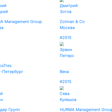
рий
Дмитрий
цкий
Зотов
A Management Group
Zotman & Co
ва
Москва
5
#2015
Эрвин
Петерс
sTres
т-Петербург
Вена
5
#2015
ей
Сева
ин
Кулешов
дер Групп
HURMA Management Grou