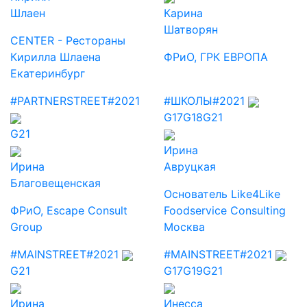
Шлаен
Карина
Шатворян
CENTER - Рестораны
Кирилла Шлаена
ФРиО, ГРК ЕВРОПА
Екатеринбург
#PARTNERSTREET
#2021
#ШКОЛЫ
#2021
G17
G18
G21
G21
Ирина
Ирина
Авруцкая
Благовещенская
Основатель Like4Like
ФРиО, Escape Consult
Foodservice Consulting
Group
Москва
#MAINSTREET
#2021
#MAINSTREET
#2021
G21
G17
G19
G21
Ирина
Инесса