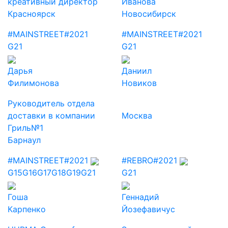
креативный директор
Иванова
Красноярск
Новосибирск
#MAINSTREET
#2021
#MAINSTREET
#2021
G21
G21
Дарья
Даниил
Филимонова
Новиков
Руководитель отдела
доставки в компании
Москва
Гриль№1
Барнаул
#MAINSTREET
#2021
#REBRO
#2021
G15
G16
G17
G18
G19
G21
G21
Гоша
Геннадий
Карпенко
Йозефавичус