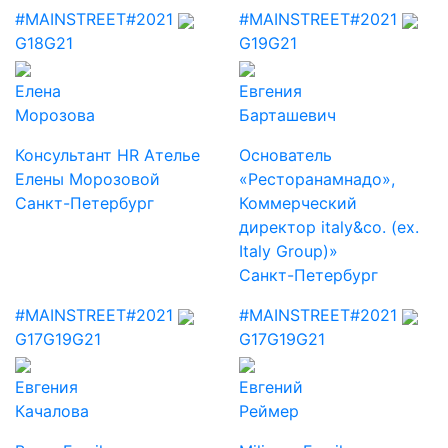
#MAINSTREET
#2021
#MAINSTREET
#2021
G18
G21
G19
G21
Елена
Евгения
Морозова
Барташевич
Консультант HR Ателье
Основатель
Елены Морозовой
«Ресторанамнадо»,
Санкт-Петербург
Коммерческий
директор italy&co. (ex.
Italy Group)»
Санкт-Петербург
#MAINSTREET
#2021
#MAINSTREET
#2021
G17
G19
G21
G17
G19
G21
Евгения
Евгений
Качалова
Реймер