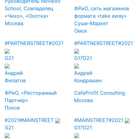
Руководитель Novikov
School, Совладелец
ФРиО, сеть магазинов
«Чихо», «Охотка»
формата «take away»
Москва
Суши-Маркет
Омск
#PARTNERSTREET
#2021
#PARTNERSTREET
#2021
G21
G17
G21
Андрей
Андрей
Филатов
Кондрашин
ФРиО, «Ресторанный
CafeProfit Consulting
Партнер»
Москва
Псков
#2021
#MAINSTREET
#MAINSTREET
#2021
G21
G17
G21