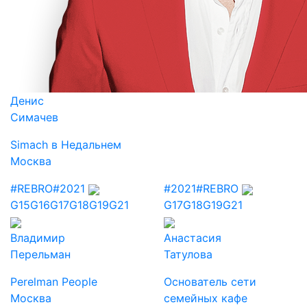
Денис
Симачев
Simach в Недальнем
Москва
#REBRO
#2021
#2021
#REBRO
G15
G16
G17
G18
G19
G21
G17
G18
G19
G21
Владимир
Анастасия
Перельман
Татулова
Perelman People
Основатель сети
Москва
семейных кафе