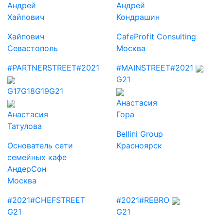
Андрей
Андрей
Хайпович
Кондрашин
Хайпович
CafeProfit Consulting
Севастополь
Москва
#PARTNERSTREET
#2021
#MAINSTREET
#2021
G21
G17
G18
G19
G21
Анастасия
Анастасия
Гора
Татулова
Bellini Group
Основатель сети
Красноярск
семейных кафе
АндерСон
Москва
#2021
#CHEFSTREET
#2021
#REBRO
G21
G21