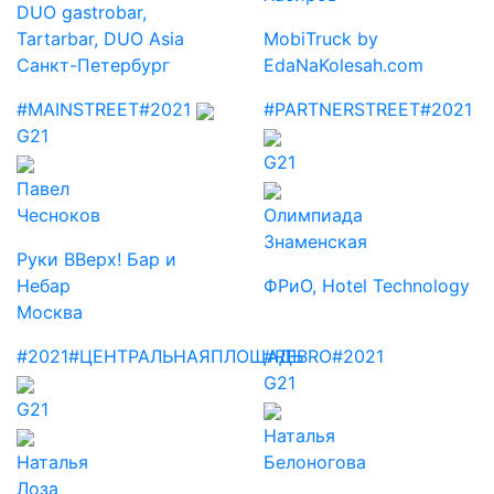
DUO gastrobar,
Tartarbar, DUO Asia
MobiTruck by
Санкт-Петербург
EdaNaKolesah.com
#MAINSTREET
#2021
#PARTNERSTREET
#2021
G21
G21
Павел
Чесноков
Олимпиада
Знаменская
Руки ВВерх! Бар и
Небар
ФРиО, Hotel Technology
Москва
#2021
#ЦЕНТРАЛЬНАЯПЛОЩАДЬ
#REBRO
#2021
G21
G21
Наталья
Наталья
Белоногова
Лоза