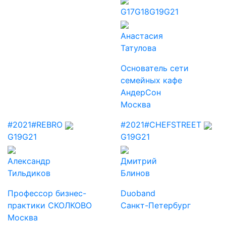
G17
G18
G19
G21
Анастасия
Татулова
Основатель сети
семейных кафе
АндерСон
Москва
#2021
#REBRO
#2021
#CHEFSTREET
G19
G21
G19
G21
Александр
Дмитрий
Тильдиков
Блинов
Профессор бизнес-
Duoband
практики СКОЛКОВО
Санкт-Петербург
Москва