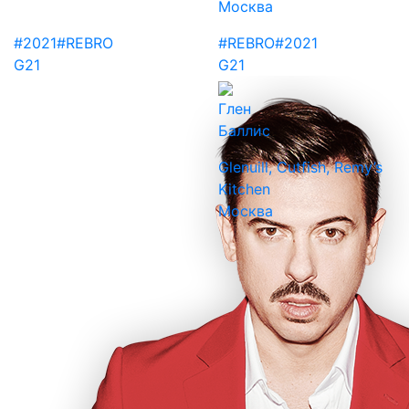
Москва
#2021
#REBRO
#REBRO
#2021
G21
G21
Глен
Баллис
Glenuill, Cutfish, Remy’s
Kitchen
Москва