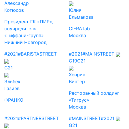
Александр
Котюсов
Юлия
Ельмакова
Президент ГК «ПИР»,
соучредитель
CIFRA.lab
«Тиффани-групп»
Москва
Нижний Новгород
#2021
#BARISTASTREET
#2021
#MAINSTREET
G19
G21
G21
Хенрик
Эльбек
Винтер
Газиев
Ресторанный холдинг
ФРАНКО
«Тигрус»
Москва
#2021
#PARTNERSTREET
#MAINSTREET
#2021
G21