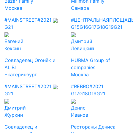
Bazar Family
Milimon Family
Москва
Самара
#MAINSTREET
#2021
#ЦЕНТРАЛЬНАЯПЛОЩАД
G21
G15
G16
G17
G18
G19
G21
Евгений
Дмитрий
Кексин
Левицкий
Совладелец Огонёк и
HURMA Group of
ALIBI
companies
Екатеринбург
Москва
#MAINSTREET
#2021
#REBRO
#2021
G21
G17
G18
G19
G21
Дмитрий
Денис
Журкин
Иванов
Совладелец и
Рестораны Дениса