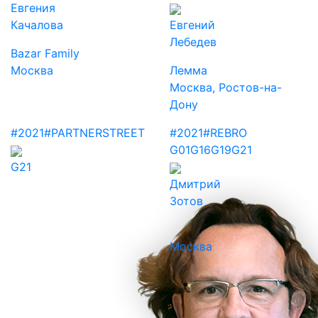
Евгения
Качалова
Евгений
Лебедев
Bazar Family
Москва
Лемма
Москва, Ростов-на-
Дону
#2021
#PARTNERSTREET
#2021
#REBRO
G01
G16
G19
G21
G21
Дмитрий
Зотов
Москва