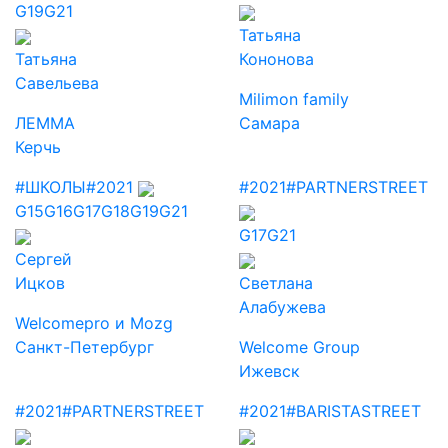
G19
G21
Татьяна
Татьяна
Кононова
Савельева
Milimon family
ЛЕММА
Самара
Керчь
#ШКОЛЫ
#2021
#2021
#PARTNERSTREET
G15
G16
G17
G18
G19
G21
G17
G21
Сергей
Ицков
Светлана
Алабужева
Welcomepro и Mozg
Санкт-Петербург
Welcome Group
Ижевск
#2021
#PARTNERSTREET
#2021
#BARISTASTREET