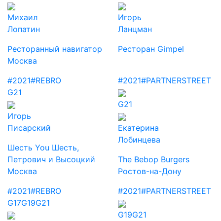
Михаил
Игорь
Лопатин
Ланцман
Ресторанный навигатор
Ресторан Gimpel
Москва
#2021
#REBRO
#2021
#PARTNERSTREET
G21
G21
Игорь
Писарский
Екатерина
Лобинцева
Шесть You Шесть,
Петрович и Высоцкий
The Bebop Burgers
Москва
Ростов-на-Дону
#2021
#REBRO
#2021
#PARTNERSTREET
G17
G19
G21
G19
G21