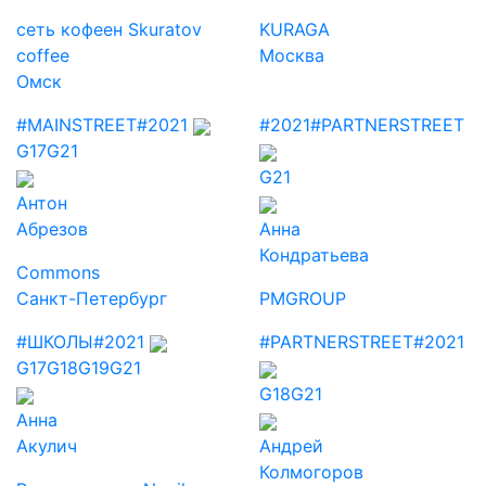
сеть кофеен Skuratov
KURAGA
coffee
Москва
Омск
#MAINSTREET
#2021
#2021
#PARTNERSTREET
G17
G21
G21
Антон
Абрезов
Анна
Кондратьева
Commons
Санкт-Петербург
PMGROUP
#ШКОЛЫ
#2021
#PARTNERSTREET
#2021
G17
G18
G19
G21
G18
G21
Анна
Акулич
Андрей
Колмогоров