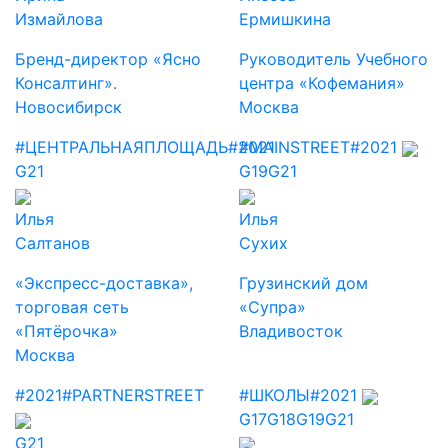
Измайлова
Ермишкина
Бренд-директор «Ясно
Руководитель Учебного
Консалтинг».
центра «Кофемания»
Новосибирск
Москва
#ЦЕНТРАЛЬНАЯПЛОЩАДЬ
#2021
#MAINSTREET
#2021
G21
G19
G21
Илья
Илья
Салтанов
Сухих
«Экспресс-доставка»,
Грузинский дом
торговая сеть
«Супра»
«Пятёрочка»
Владивосток
Москва
#2021
#PARTNERSTREET
#ШКОЛЫ
#2021
G17
G18
G19
G21
G21