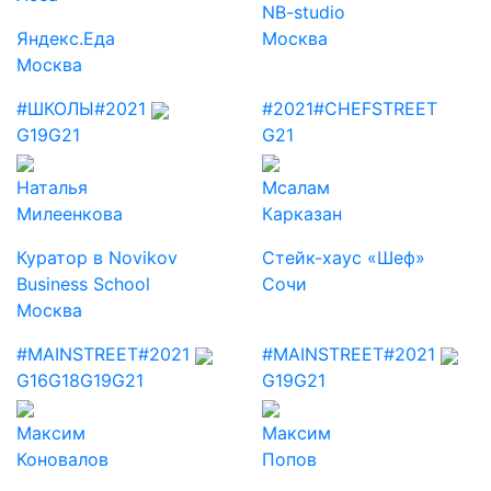
NB-studio
Яндекс.Еда
Москва
Москва
#ШКОЛЫ
#2021
#2021
#CHEFSTREET
G19
G21
G21
Наталья
Мсалам
Милеенкова
Карказан
Куратор в Novikov
Стейк-хаус «Шеф»
Business School
Сочи
Москва
#MAINSTREET
#2021
#MAINSTREET
#2021
G16
G18
G19
G21
G19
G21
Максим
Максим
Коновалов
Попов