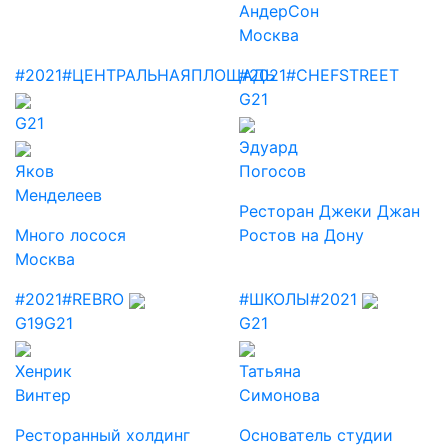
АндерСон
Москва
#2021
#ЦЕНТРАЛЬНАЯПЛОЩАДЬ
#2021
#CHEFSTREET
G21
G21
Эдуард
Яков
Погосов
Менделеев
Ресторан Джеки Джан
Много лосося
Ростов на Дону
Москва
#2021
#REBRO
#ШКОЛЫ
#2021
G19
G21
G21
Хенрик
Татьяна
Винтер
Симонова
Ресторанный холдинг
Основатель студии