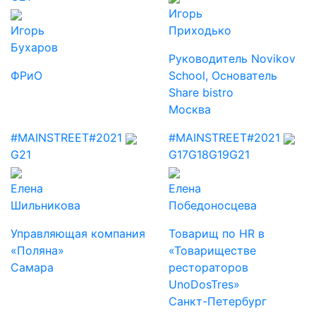
Игорь
Игорь
Приходько
Бухаров
Руководитель Novikov
ФРиО
School, Основатель
Share bistro
Москва
#MAINSTREET
#2021
#MAINSTREET
#2021
G21
G17
G18
G19
G21
Елена
Елена
Шильникова
Победоносцева
Управляющая компания
Товарищ по HR в
«Поляна»
«Товариществе
Самара
рестораторов
UnoDosTres»
Санкт-Петербург