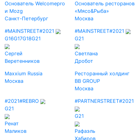
Основатель Welcomepro
Основатель ресторанов
и Mozg
«Мясо&Рыба»
Санкт-Петербург
Москва
#MAINSTREET
#2021
#MAINSTREET
#2021
G16
G17
G18
G21
G21
Сергей
Светлана
Веретенников
Дробот
Maxxium Russia
Ресторанный холдинг
Москва
BB GROUP
Москва
#2021
#REBRO
#PARTNERSTREET
#2021
G21
G21
Ренат
Маликов
Рафаэль
Хабиров