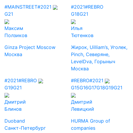
#MAINSTREET
#2021
#2021
#REBRO
G21
G18
G21
Максим
Илья
Ползиков
Тютенков
Ginza Project Moscow
Жирок, Uilliam’s, Уголек,
Москва
Pinch, Северяне,
LevelDva, Горыныч
Москва
#2021
#REBRO
#REBRO
#2021
G19
G21
G15
G16
G17
G18
G19
G21
Дмитрий
Дмитрий
Блинов
Левицкий
Duoband
HURMA Group of
Санкт-Петербург
companies