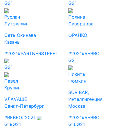
G21
G21
Руслан
Полина
Лутфуллин
Скворцова
Сеть Окинава
ФРАНКО
Казань
#2021
#PARTNERSTREET
#2021
#REBRO
G21
G21
Никита
Павел
Фомкин
Крупин
SUR BAR,
VЛАVАШЕ
Интеллигенция
Санкт-Петербург
Москва
#REBRO
#2021
#2021
#REBRO
G19
G21
G16
G21