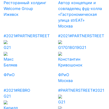
Ресторанный холдинг
Автор концепции и
Welcome Group
совладелец фуд-холла
Ижевск
«Гастрономическая
улица strEAT»
Москва
#2021
#PARTNERSTREET
#2021
#PARTNERSTREET
G21
G17
G18
G19
G21
Макс
Константин
Беляев
Кривошонок
ФРиО
ФРиО
Москва
#2021
#REBRO
#PARTNERSTREET
#2021
G21
G21
Кирилл