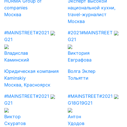
HURMA Group of
Эксперт высокой
companies
национальной кухни,
Москва
travel-журналист
Москва
#MAINSTREET
#2021
#2021
#MAINSTREET
G21
G21
Владислав
Виктория
Каминский
Евграфова
Юридическая компания
Волга Эклер
Kaminskiy
Тольятти
Москва, Красноярск
#MAINSTREET
#2021
#MAINSTREET
#2021
G21
G18
G19
G21
Виктор
Антон
Скуратов
Удодов