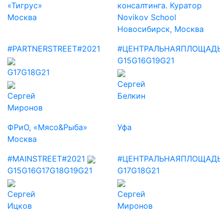
«Тигрус»
консалтинга. Куратор
Москва
Novikov School
Новосибирск, Москва
#PARTNERSTREET
#2021
#ЦЕНТРАЛЬНАЯПЛОЩАД
G15
G16
G19
G21
G17
G18
G21
Сергей
Сергей
Белкин
Миронов
ФРиО, «Мясо&Рыба»
Уфа
Москва
#MAINSTREET
#2021
#ЦЕНТРАЛЬНАЯПЛОЩАД
G15
G16
G17
G18
G19
G21
G17
G18
G21
Сергей
Сергей
Ицков
Миронов