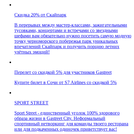
Скидка 20% от Скайпарк
В перерывах между мастер-классами, зажигательными
тусовками, концертами и встречами со звездными
шефами вам обязательно нужно посетить самую модную
точку черноморского побережья парк уникальных
впечатлений Скайпарк и получить порцию летних
улётных эмоций!
Перелет со скидкой 5% для участников Gastreet
Купите билет в Сочи от S7 Airlines со скидкой 5%
SPORT STREET
Sport Street - единственный уголок 100% здорового
образа жизни в Gastreet City. Неформальный
спортивный нетворкинг для команды твоего ресторана
или для подкаченных одиночек приветствует вас!