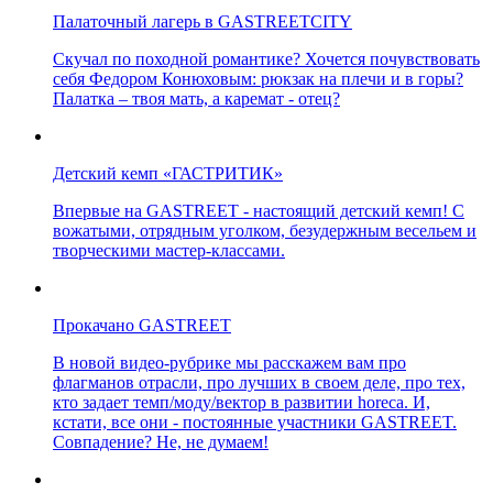
Палаточный лагерь в GASTREETCITY
Скучал по походной романтике? Хочется почувствовать
себя Федором Конюховым: рюкзак на плечи и в горы?
Палатка – твоя мать, а каремат - отец?
Детский кемп «ГАСТРИТИК»
Впервые на GASTREET - настоящий детский кемп! С
вожатыми, отрядным уголком, безудержным весельем и
творческими мастер-классами.
Прокачано GASTREET
В новой видео-рубрике мы расскажем вам про
флагманов отрасли, про лучших в своем деле, про тех,
кто задает темп/моду/вектор в развитии horeca. И,
кстати, все они - постоянные участники GASTREET.
Совпадение? Не, не думаем!