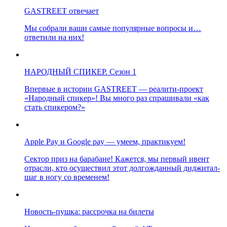
GASTREET отвечает
Мы собрали ваши самые популярные вопросы и…
ответили на них!
НАРОДНЫЙ СПИКЕР. Сезон 1
Впервые в истории GASTREET — реалити-проект
«Народный спикер»! Вы много раз спрашивали «как
стать спикером?»
Apple Pay и Google pay — умеем, практикуем!
Сектор приз на барабане! Кажется, мы первый ивент
отрасли, кто осуществил этот долгожданный диджитал-
шаг в ногу со временем!
Новость-пушка: рассрочка на билеты