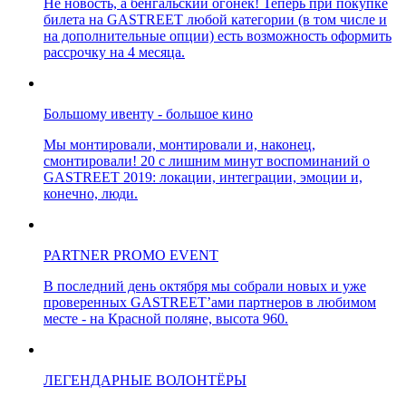
Не новость, а бенгальский огонёк! Теперь при покупке
билета на GASTREET любой категории (в том числе и
на дополнительные опции) есть возможность оформить
рассрочку на 4 месяца.
Большому ивенту - большое кино
Мы монтировали, монтировали и, наконец,
смонтировали! 20 с лишним минут воспоминаний о
GASTREET 2019: локации, интеграции, эмоции и,
конечно, люди.
PARTNER PROMO EVENT
В последний день октября мы собрали новых и уже
проверенных GASTREET’ами партнеров в любимом
месте - на Красной поляне, высота 960.
ЛЕГЕНДАРНЫЕ ВОЛОНТЁРЫ