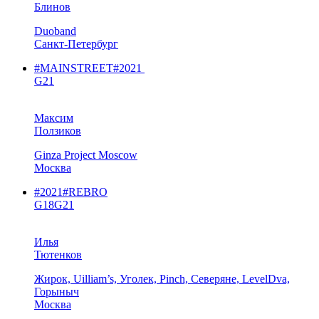
Блинов
Duoband
Санкт-Петербург
#MAINSTREET
#2021
G21
Максим
Ползиков
Ginza Project Moscow
Москва
#2021
#REBRO
G18
G21
Илья
Тютенков
Жирок, Uilliam’s, Уголек, Pinch, Северяне, LevelDva,
Горыныч
Москва