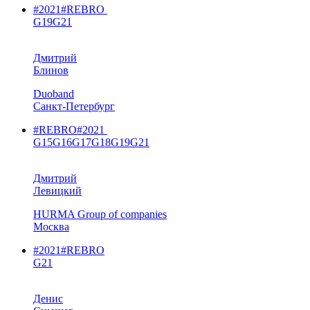
#2021
#REBRO
G19
G21
Дмитрий
Блинов
Duoband
Санкт-Петербург
#REBRO
#2021
G15
G16
G17
G18
G19
G21
Дмитрий
Левицкий
HURMA Group of companies
Москва
#2021
#REBRO
G21
Денис