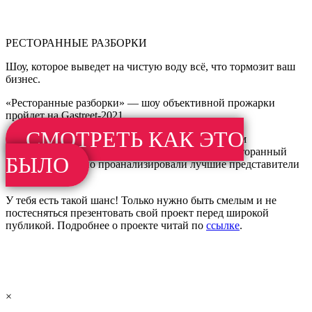
РЕСТОРАННЫЕ РАЗБОРКИ
Шоу, которое выведет на чистую воду всё, что тормозит ваш
бизнес.
«Ресторанные разборки» — шоу объективной прожарки
пройдет на Gastreet-2021.
СМОТРЕТЬ КАК ЭТО
Сколько денег ты можешь отдать консалтинговым
компаниям? Что ты готов отдать, чтобы твой ресторанный
БЫЛО
бизнес пристально проанализировали лучшие представители
индустрии?
У тебя есть такой шанс! Только нужно быть смелым и не
постесняться презентовать свой проект перед широкой
публикой. Подробнее о проекте читай по
ссылке
.
×