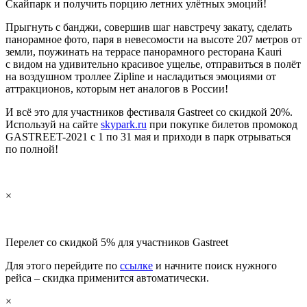
Скайпарк и получить порцию летних улётных эмоций!
Прыгнуть с банджи, совершив шаг навстречу закату, сделать
панорамное фото, паря в невесомости на высоте 207 метров от
земли, поужинать на террасе панорамного ресторана Kauri
с видом на удивительно красивое ущелье, отправиться в полёт
на воздушном троллее Zipline и насладиться эмоциями от
аттракционов, которым нет аналогов в России!
И всё это для участников фестиваля Gastreet со скидкой 20%.
Используй на сайте
skypark.ru
при покупке билетов промокод
GASTREET-2021 с 1 по 31 мая и приходи в парк отрываться
по полной!
×
Перелет со скидкой 5% для участников Gastreet
Для этого перейдите по
ссылке
и начните поиск нужного
рейса – скидка применится автоматически.
×